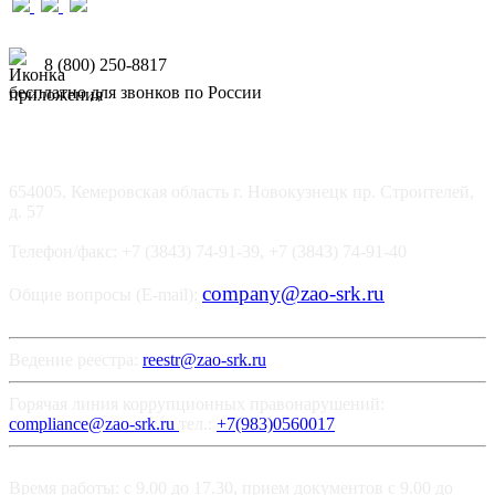
8 (800) 250-8817
бесплатно для звонков по России
654005, Кемеровская область г. Новокузнецк пр. Строителей,
д. 57
Телефон/факс: +7 (3843) 74-91-39, +7 (3843) 74-91-40
company@zao-srk.ru
Общие вопросы (E-mail):
Ведение реестра:
reestr@zao-srk.ru
Горячая линия коррупционных правонарушений:
compliance@zao-srk.ru
тел.:
+7(983)0560017
Время работы: с 9.00 до 17.30, прием документов с 9.00 до