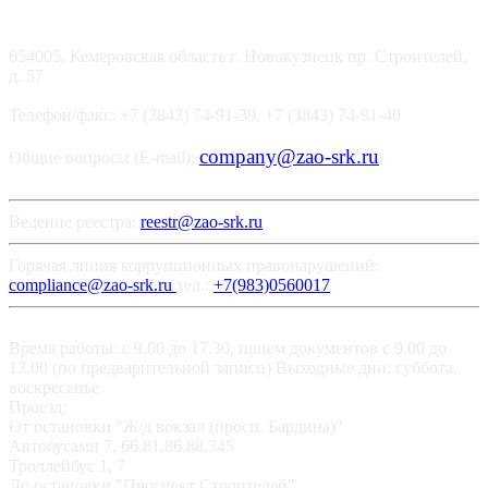
654005, Кемеровская область г. Новокузнецк пр. Строителей,
д. 57
Телефон/факс: +7 (3843) 74-91-39, +7 (3843) 74-91-40
company@zao-srk.ru
Общие вопросы (E-mail):
Ведение реестра:
reestr@zao-srk.ru
Горячая линия коррупционных правонарушений:
compliance@zao-srk.ru
тел.:
+7(983)0560017
Время работы: с 9.00 до 17.30, прием документов с 9.00 до
13.00 (по предварительной записи) Выходные дни: суббота,
воскресенье
Проезд:
От остановки "Ж/д вокзал (просп. Бардина)"
Автобусами 7, 66,81,86,88,345
Троллейбус 1, 7
До остановки "Проспект Строителей"