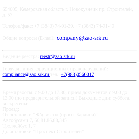
654005, Кемеровская область г. Новокузнецк пр. Строителей,
д. 57
Телефон/факс: +7 (3843) 74-91-39, +7 (3843) 74-91-40
company@zao-srk.ru
Общие вопросы (E-mail):
Ведение реестра:
reestr@zao-srk.ru
Горячая линия коррупционных правонарушений:
compliance@zao-srk.ru
тел.:
+7(983)0560017
Время работы: с 9.00 до 17.30, прием документов с 9.00 до
13.00 (по предварительной записи) Выходные дни: суббота,
воскресенье
Проезд:
От остановки "Ж/д вокзал (просп. Бардина)"
Автобусами 7, 66,81,86,88,345
Троллейбус 1, 7
До остановки "Проспект Строителей"