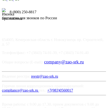
8 (800) 250-8817
бесплатно для звонков по России
654005, Кемеровская область г. Новокузнецк пр. Строителей,
д. 57
Телефон/факс: +7 (3843) 74-91-39, +7 (3843) 74-91-40
company@zao-srk.ru
Общие вопросы (E-mail):
Ведение реестра:
reestr@zao-srk.ru
Горячая линия коррупционных правонарушений:
compliance@zao-srk.ru
тел.:
+7(983)0560017
Время работы: с 9.00 до 17.30, прием документов с 9.00 до