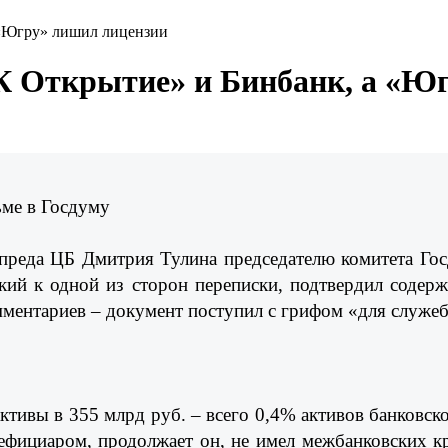
 «Югру» лишил лицензии
ФК Открытие» и Бинбанк, а «Ю
ьме в Госдуму
ампреда ЦБ Дмитрия Тулина председателю комитета Г
кий к одной из сторон переписки, подтвердил содер
комментариев – документ поступил с грифом «для служе
тивы в 355 млрд руб. – всего 0,4% активов банковско
нефициаром, продолжает он, не имел межбанковских к