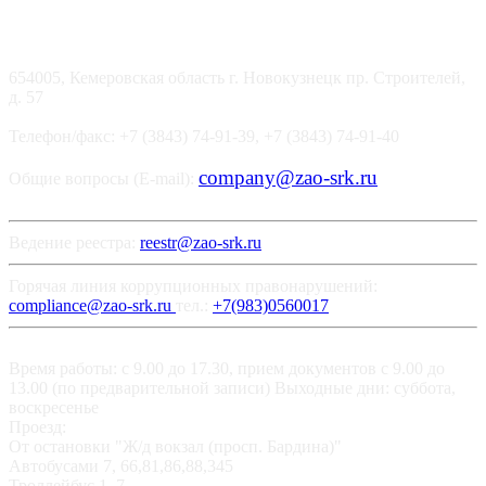
654005, Кемеровская область г. Новокузнецк пр. Строителей,
д. 57
Телефон/факс: +7 (3843) 74-91-39, +7 (3843) 74-91-40
company@zao-srk.ru
Общие вопросы (E-mail):
Ведение реестра:
reestr@zao-srk.ru
Горячая линия коррупционных правонарушений:
compliance@zao-srk.ru
тел.:
+7(983)0560017
Время работы: с 9.00 до 17.30, прием документов с 9.00 до
13.00 (по предварительной записи) Выходные дни: суббота,
воскресенье
Проезд:
От остановки "Ж/д вокзал (просп. Бардина)"
Автобусами 7, 66,81,86,88,345
Троллейбус 1, 7