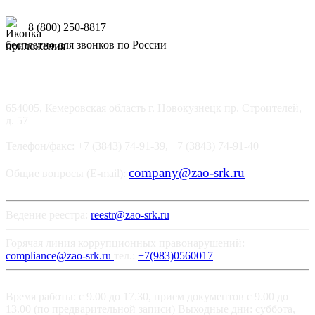
8 (800) 250-8817
бесплатно для звонков по России
654005, Кемеровская область г. Новокузнецк пр. Строителей,
д. 57
Телефон/факс: +7 (3843) 74-91-39, +7 (3843) 74-91-40
company@zao-srk.ru
Общие вопросы (E-mail):
Ведение реестра:
reestr@zao-srk.ru
Горячая линия коррупционных правонарушений:
compliance@zao-srk.ru
тел.:
+7(983)0560017
Время работы: с 9.00 до 17.30, прием документов с 9.00 до
13.00 (по предварительной записи) Выходные дни: суббота,