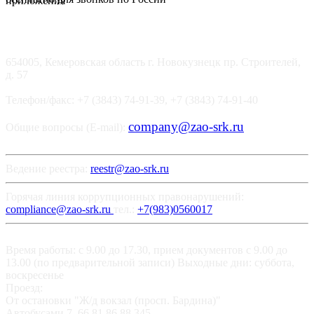
654005, Кемеровская область г. Новокузнецк пр. Строителей,
д. 57
Телефон/факс: +7 (3843) 74-91-39, +7 (3843) 74-91-40
company@zao-srk.ru
Общие вопросы (E-mail):
Ведение реестра:
reestr@zao-srk.ru
Горячая линия коррупционных правонарушений:
compliance@zao-srk.ru
тел.:
+7(983)0560017
Время работы: с 9.00 до 17.30, прием документов с 9.00 до
13.00 (по предварительной записи) Выходные дни: суббота,
воскресенье
Проезд:
От остановки "Ж/д вокзал (просп. Бардина)"
Автобусами 7, 66,81,86,88,345