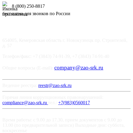
8 (800) 250-8817
бесплатно для звонков по России
654005, Кемеровская область г. Новокузнецк пр. Строителей,
д. 57
Телефон/факс: +7 (3843) 74-91-39, +7 (3843) 74-91-40
company@zao-srk.ru
Общие вопросы (E-mail):
Ведение реестра:
reestr@zao-srk.ru
Горячая линия коррупционных правонарушений:
compliance@zao-srk.ru
тел.:
+7(983)0560017
Время работы: с 9.00 до 17.30, прием документов с 9.00 до
13.00 (по предварительной записи) Выходные дни: суббота,
воскресенье