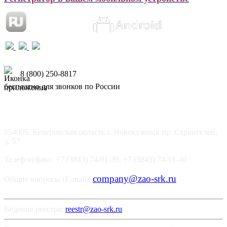
8 (800) 250-8817
бесплатно для звонков по России
654005, Кемеровская область г. Новокузнецк пр. Строителей,
д. 57
Телефон/факс: +7 (3843) 74-91-39, +7 (3843) 74-91-40
company@zao-srk.ru
Общие вопросы (E-mail):
Ведение реестра:
reestr@zao-srk.ru