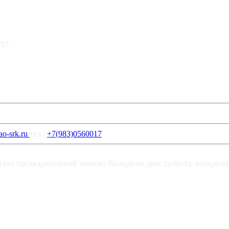
 57
o-srk.ru
тел.:
+7(983)0560017
00 (по предварительной записи) Выходные дни: суббота, воскресе