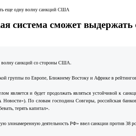
ать еще одну волну санкций США
кая система сможет выдержать
у волну санкций со стороны США.
ой группы по Европе, Ближнему Востоку и Африке в рейтингов
елом является и будет продолжать являться устойчивой к санкц
А Новости»). По словам господина Совгиры, российская банков
бевать, терять капитал».
ю злонамеренную деятельность РФ» ввел санкции против 38 ро