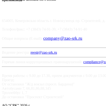
654005, Кемеровская область г. Новокузнецк пр. Строителей, д.
Телефон/факс: +7 (3843) 74-91-39, +7 (3843) 74-91-40
company@zao-srk.ru
Общие вопросы (E-mail):
Ведение реестра:
reestr@zao-srk.ru
Горячая линия коррупционных правонарушений:
compliance@za
Время работы: с 9.00 до 17.30, прием документов с 9.00 до 13.
Проезд:
От остановки "Ж/д вокзал (просп. Бардина)"
Автобусами 7, 66,81,86,88,345
Троллейбус 1, 7
До остановки "Проспект Строителей"
АО “СРК” 2026 г.