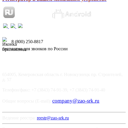
8 (800) 250-8817
бесплатно для звонков по России
654005, Кемеровская область г. Новокузнецк пр. Строителей,
д. 57
Телефон/факс: +7 (3843) 74-91-39, +7 (3843) 74-91-40
company@zao-srk.ru
Общие вопросы (E-mail):
Ведение реестра:
reestr@zao-srk.ru