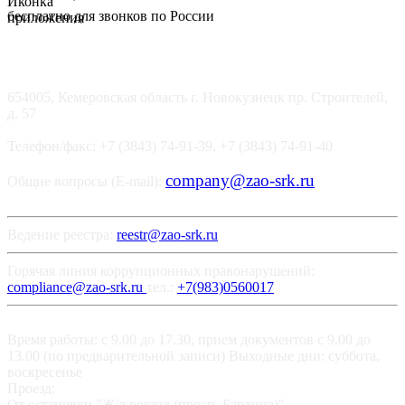
бесплатно для звонков по России
654005, Кемеровская область г. Новокузнецк пр. Строителей,
д. 57
Телефон/факс: +7 (3843) 74-91-39, +7 (3843) 74-91-40
company@zao-srk.ru
Общие вопросы (E-mail):
Ведение реестра:
reestr@zao-srk.ru
Горячая линия коррупционных правонарушений:
compliance@zao-srk.ru
тел.:
+7(983)0560017
Время работы: с 9.00 до 17.30, прием документов с 9.00 до
13.00 (по предварительной записи) Выходные дни: суббота,
воскресенье
Проезд:
От остановки "Ж/д вокзал (просп. Бардина)"