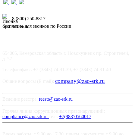
8 (800) 250-8817
бесплатно для звонков по России
654005, Кемеровская область г. Новокузнецк пр. Строителей,
д. 57
Телефон/факс: +7 (3843) 74-91-39, +7 (3843) 74-91-40
company@zao-srk.ru
Общие вопросы (E-mail):
Ведение реестра:
reestr@zao-srk.ru
Горячая линия коррупционных правонарушений:
compliance@zao-srk.ru
тел.:
+7(983)0560017
Время работы: с 9.00 до 17.30, прием документов с 9.00 до