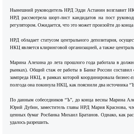
Нынешний руководитель НРД Эдди Астанин возглавит НКЦ 
НРД рассмотрела шорт-лист кандидатов на пост руковод
регулятором. Ожидается, что это может произойти до конц
НРД обладает статусом центрального депозитария, осуще
НКЦ является клиринговой организацией, а также центральн
Марина Алехина до лета прошлого года работала в должн
рынках). Общий стаж ее работы в Банке России составил 
зампреда НКЦ, в рамках которой координировала бизнес-пр
полгода она покинула НКЦ, как пояснили два источника “Ъ
По данным собеседников “Ъ”, до конца весны Марина Але
Юрий Дубин, заместитель главы НРД Мария Краснова, чл
ценных бумаг Росбанка Михаил Братанов. Однако, как ра
удалось разрешить.