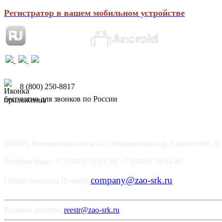
Регистратор в вашем мобильном устройстве
8 (800) 250-8817
бесплатно для звонков по России
654005, Кемеровская область г. Новокузнецк пр. Строителей, д.
Телефон/факс: +7 (3843) 74-91-39, +7 (3843) 74-91-40
company@zao-srk.ru
Общие вопросы (E-mail):
Ведение реестра:
reestr@zao-srk.ru