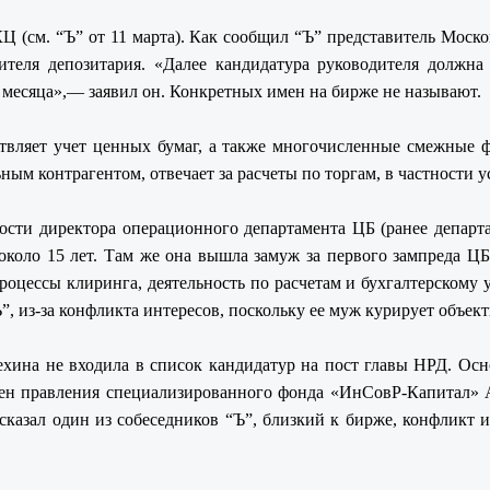
(см. “Ъ” от 11 марта). Как сообщил “Ъ” представитель Моско
ителя депозитария. «Далее кандидатура руководителя должн
а месяца»,— заявил он. Конкретных имен на бирже не называют.
ствляет учет ценных бумаг, а также многочисленные смежные 
ым контрагентом, отвечает за расчеты по торгам, в частности у
ости директора операционного департамента ЦБ (ранее депар
около 15 лет. Там же она вышла замуж за первого зампреда Ц
оцессы клиринга, деятельность по расчетам и бухгалтерскому 
”, из-за конфликта интересов, поскольку ее муж курирует объе
хина не входила в список кандидатур на пост главы НРД. Ос
ен правления специализированного фонда «ИнСовР-Капитал» 
ссказал один из собеседников “Ъ”, близкий к бирже, конфликт