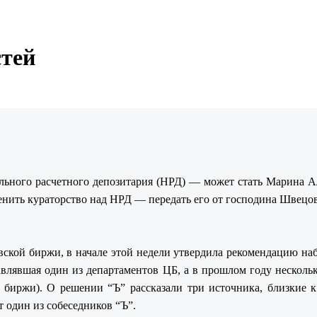
стей
льного расчетного депозитария (НРД) — может стать Марина А
менить кураторство над НРД — передать его от господина Швецо
ской биржи, в начале этой недели утвердила рекомендацию наб
авлявшая один из департаментов ЦБ, а в прошлом году нескол
биржи). О решении “Ъ” рассказали три источника, близкие к
т один из собеседников “Ъ”.