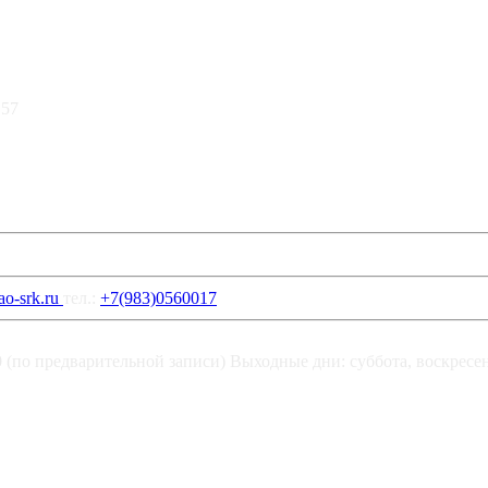
 57
o-srk.ru
тел.:
+7(983)0560017
00 (по предварительной записи) Выходные дни: суббота, воскресе