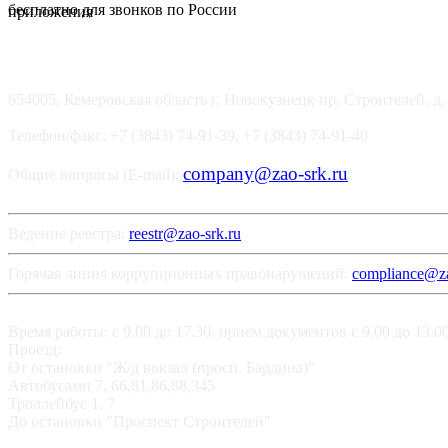
бесплатно для звонков по России
654005, Кемеровская область г. Новокузнецк пр. Строителей, д.
Телефон/факс: +7 (3843) 74-91-39, +7 (3843) 74-91-40
company@zao-srk.ru
Общие вопросы (E-mail):
Ведение реестра:
reestr@zao-srk.ru
Горячая линия коррупционных правонарушений:
compliance@za
Время работы: с 9.00 до 17.30, прием документов с 9.00 до 13.
Проезд:
От остановки "Ж/д вокзал (просп. Бардина)"
Автобусами 7, 66,81,86,88,345
Троллейбус 1, 7
До остановки "Проспект Строителей"