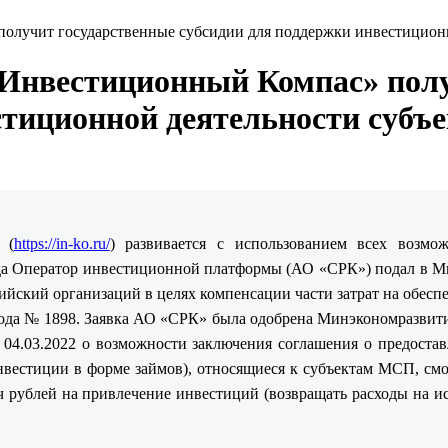
олучит государственные субсидии для поддержки инвестицион
Инвестиционный Компас» полу
стиционной деятельности суб
 (
https://in-ko.ru/
) развивается с использованием всех возмо
ода Оператор инвестиционной платформы (АО «СРК») подал в Ми
ийский организаций в целях компенсации части затрат на обесп
года № 1898. Заявка АО «СРК» была одобрена Минэкономразвити
4.03.2022 о возможности заключения соглашения о предостав
вестиции в форме займов), относящиеся к субъектам МСП, см
ч рублей на привлечение инвестиций (возвращать расходы на 