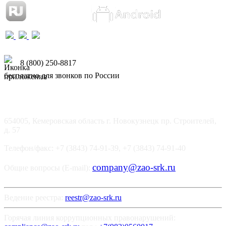
8 (800) 250-8817
бесплатно для звонков по России
654005, Кемеровская область г. Новокузнецк пр. Строителей,
д. 57
Телефон/факс: +7 (3843) 74-91-39, +7 (3843) 74-91-40
company@zao-srk.ru
Общие вопросы (E-mail):
Ведение реестра:
reestr@zao-srk.ru
Горячая линия коррупционных правонарушений: