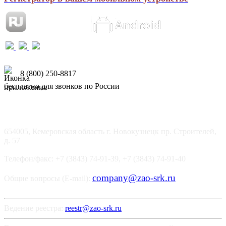
8 (800) 250-8817
бесплатно для звонков по России
654005, Кемеровская область г. Новокузнецк пр. Строителей,
д. 57
Телефон/факс: +7 (3843) 74-91-39, +7 (3843) 74-91-40
company@zao-srk.ru
Общие вопросы (E-mail):
Ведение реестра:
reestr@zao-srk.ru