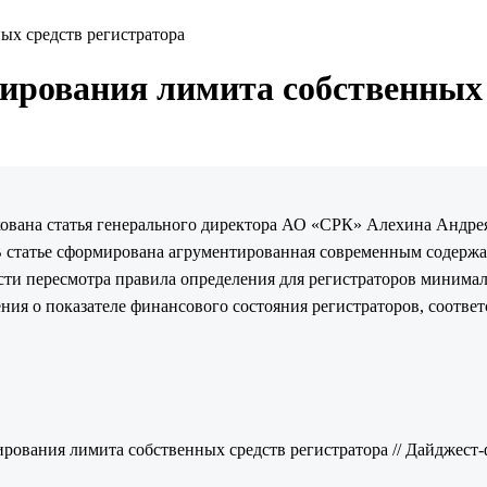
ых средств регистратора
ирования лимита собственных 
кована статья генерального директора АО «СРК» Алехина Андрея
 В статье сформирована агрументированная современным содер
сти пересмотра правила определения для регистраторов минимал
ения о показателе финансового состояния регистраторов, соотв
ования лимита собственных средств регистратора // Дайджест-фи