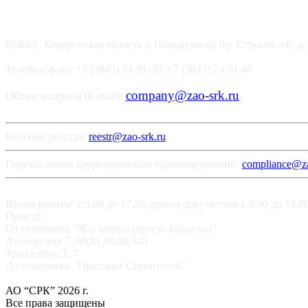
654005, Кемеровская область г. Новокузнецк пр. Строителей, д.
Телефон/факс: +7 (3843) 74-91-39, +7 (3843) 74-91-40
company@zao-srk.ru
Общие вопросы (E-mail):
Ведение реестра:
reestr@zao-srk.ru
Горячая линия коррупционных правонарушений:
compliance@za
Время работы: с 9.00 до 17.30, прием документов с 9.00 до 13.
Проезд:
От остановки "Ж/д вокзал (просп. Бардина)"
Автобусами 7, 66,81,86,88,345
Троллейбус 1, 7
До остановки "Проспект Строителей"
АО “СРК” 2026 г.
Все права защищены