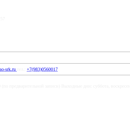
 57
o-srk.ru
тел.:
+7(983)0560017
00 (по предварительной записи) Выходные дни: суббота, воскресе