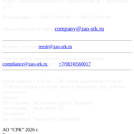
654005, Кемеровская область г. Новокузнецк пр. Строителей,
д. 57
Телефон/факс: +7 (3843) 74-91-39, +7 (3843) 74-91-40
company@zao-srk.ru
Общие вопросы (E-mail):
Ведение реестра:
reestr@zao-srk.ru
Горячая линия коррупционных правонарушений:
compliance@zao-srk.ru
тел.:
+7(983)0560017
Время работы: с 9.00 до 17.30, прием документов с 9.00 до
13.00 (по предварительной записи) Выходные дни: суббота,
воскресенье
Проезд:
От остановки "Ж/д вокзал (просп. Бардина)"
Автобусами 7, 66,81,86,88,345
Троллейбус 1, 7
До остановки "Проспект Строителей"
АО “СРК” 2026 г.