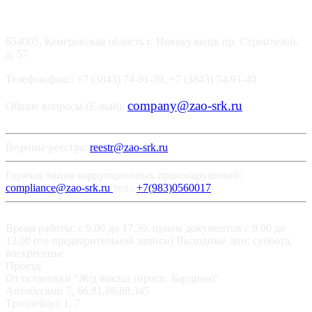
654005, Кемеровская область г. Новокузнецк пр. Строителей,
д. 57
Телефон/факс: +7 (3843) 74-91-39, +7 (3843) 74-91-40
company@zao-srk.ru
Общие вопросы (E-mail):
Ведение реестра:
reestr@zao-srk.ru
Горячая линия коррупционных правонарушений:
compliance@zao-srk.ru
тел.:
+7(983)0560017
Время работы: с 9.00 до 17.30, прием документов с 9.00 до
13.00 (по предварительной записи) Выходные дни: суббота,
воскресенье
Проезд:
От остановки "Ж/д вокзал (просп. Бардина)"
Автобусами 7, 66,81,86,88,345
Троллейбус 1, 7