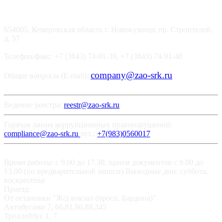
654005, Кемеровская область г. Новокузнецк пр. Строителей,
д. 57
Телефон/факс: +7 (3843) 74-91-39, +7 (3843) 74-91-40
company@zao-srk.ru
Общие вопросы (E-mail):
Ведение реестра:
reestr@zao-srk.ru
Горячая линия коррупционных правонарушений:
compliance@zao-srk.ru
тел.:
+7(983)0560017
Время работы: с 9.00 до 17.30, прием документов с 9.00 до
13.00 (по предварительной записи) Выходные дни: суббота,
воскресенье
Проезд:
От остановки "Ж/д вокзал (просп. Бардина)"
Автобусами 7, 66,81,86,88,345
Троллейбус 1, 7