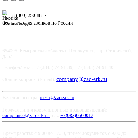
8 (800) 250-8817
бесплатно для звонков по России
654005, Кемеровская область г. Новокузнецк пр. Строителей,
д. 57
Телефон/факс: +7 (3843) 74-91-39, +7 (3843) 74-91-40
company@zao-srk.ru
Общие вопросы (E-mail):
Ведение реестра:
reestr@zao-srk.ru
Горячая линия коррупционных правонарушений:
compliance@zao-srk.ru
тел.:
+7(983)0560017
Время работы: с 9.00 до 17.30, прием документов с 9.00 до