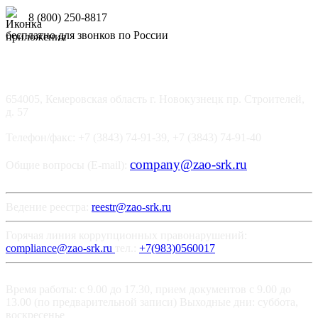
8 (800) 250-8817
бесплатно для звонков по России
654005, Кемеровская область г. Новокузнецк пр. Строителей,
д. 57
Телефон/факс: +7 (3843) 74-91-39, +7 (3843) 74-91-40
company@zao-srk.ru
Общие вопросы (E-mail):
Ведение реестра:
reestr@zao-srk.ru
Горячая линия коррупционных правонарушений:
compliance@zao-srk.ru
тел.:
+7(983)0560017
Время работы: с 9.00 до 17.30, прием документов с 9.00 до
13.00 (по предварительной записи) Выходные дни: суббота,
воскресенье