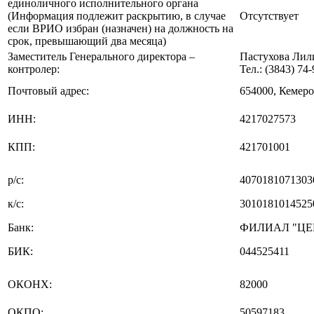
единоличного исполнительного органа
(Информация подлежит раскрытию, в случае
Отсутствует
если ВРИО избран (назначен) на должность на
срок, превышающий два месяца)
Заместитель Генерального директора –
Пастухова Лил
контролер:
Тел.: (3843) 74
Почтовый адрес:
654000, Кемеро
ИНН:
4217027573
КПП:
421701001
р/с:
4070181071303
к/с:
3010181014525
Банк:
ФИЛИАЛ "ЦЕ
БИК:
044525411
ОКОНХ:
82000
ОКПО:
50597183