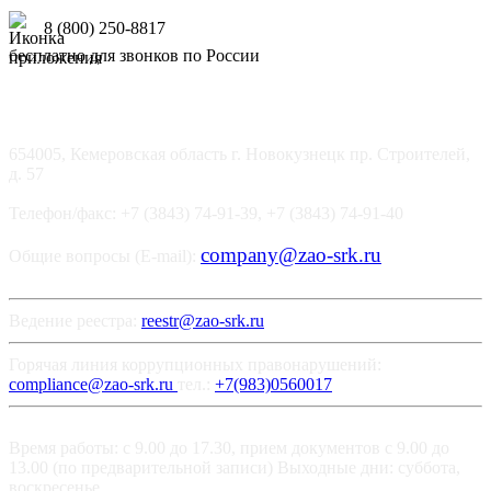
8 (800) 250-8817
бесплатно для звонков по России
654005, Кемеровская область г. Новокузнецк пр. Строителей,
д. 57
Телефон/факс: +7 (3843) 74-91-39, +7 (3843) 74-91-40
company@zao-srk.ru
Общие вопросы (E-mail):
Ведение реестра:
reestr@zao-srk.ru
Горячая линия коррупционных правонарушений:
compliance@zao-srk.ru
тел.:
+7(983)0560017
Время работы: с 9.00 до 17.30, прием документов с 9.00 до
13.00 (по предварительной записи) Выходные дни: суббота,
воскресенье