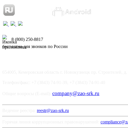
8 (800) 250-8817
бесплатно для звонков по России
654005, Кемеровская область г. Новокузнецк пр. Строителей, д.
Телефон/факс: +7 (3843) 74-91-39, +7 (3843) 74-91-40
company@zao-srk.ru
Общие вопросы (E-mail):
Ведение реестра:
reestr@zao-srk.ru
Горячая линия коррупционных правонарушений:
compliance@za