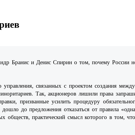
риев
ндр Бранис и Денис Спирин о том, почему России не
о управления, связанных с проектом создания межд
 миноритариев. Так, акционеров лишили права запраш
правки, призванные усилить процедуру обязательн
 дошло до предложения отказаться от правила «одна 
 обществ, практический смысл которого в том, что