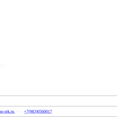
 57
o-srk.ru
тел.:
+7(983)0560017